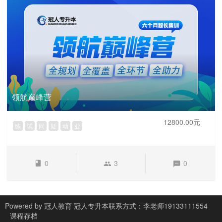
领航巅峰营
12800.00元
练
试
问
疑
动
业
0
3
0
Powered by
冠人教育
冠人专升本联系方式：李老师19133111554
课程存档