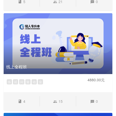
5
21
0
线上全程班
4880.00元
练
试
问
疑
动
业
4
15
0